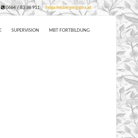
0664 / 83 36 911
helga.felsberger@gmx.at
E
SUPERVISION
MBT FORTBILDUNG