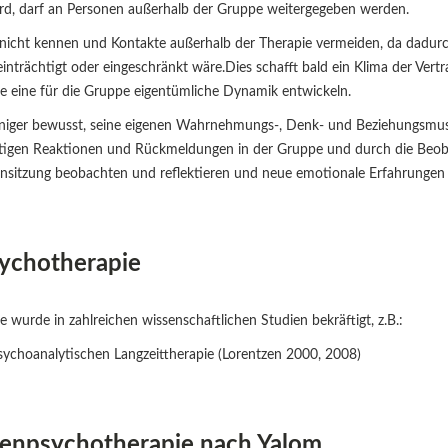
ird, darf an Personen außerhalb der Gruppe weitergegeben werden.
n nicht kennen und Kontakte außerhalb der Therapie vermeiden, da dadu
inträchtigt oder eingeschränkt wäre.Dies schafft bald ein Klima der Vertr
 eine für die Gruppe eigentümliche Dynamik entwickeln.
eniger bewusst, seine eigenen Wahrnehmungs-, Denk- und Beziehungsmust
itigen Reaktionen und Rückmeldungen in der Gruppe und durch die Beoba
nsitzung beobachten und reflektieren und neue emotionale Erfahrungen
ychotherapie
urde in zahlreichen wissenschaftlichen Studien bekräftigt, z.B.:
ychoanalytischen Langzeittherapie (Lorentzen 2000, 2008)
penpsychotherapie nach Yalom