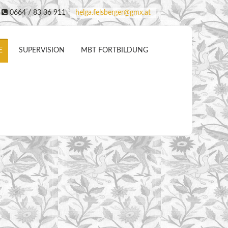
0664 / 83 36 911
helga.felsberger@gmx.at
E
SUPERVISION
MBT FORTBILDUNG